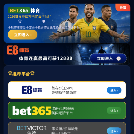
******
中国·best365英国在线体育(股份)有限公司-
Official Platform

院务公开